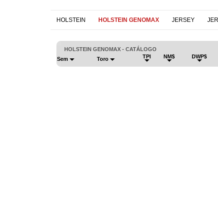
HOLSTEIN
HOLSTEIN GENOMAX
JERSEY
JE
HOLSTEIN GENOMAX - CATÁLOGO
TPI
NM$
DWP$
Sem
Toro