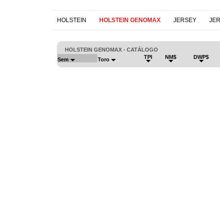
HOLSTEIN
HOLSTEIN GENOMAX
JERSEY
JE
HOLSTEIN GENOMAX - CATÁLOGO
TPI
NM$
DWP$
Sem
Toro