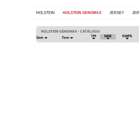
HOLSTEIN
HOLSTEIN GENOMAX
JERSEY
JE
HOLSTEIN GENOMAX - CATÁLOGO
TPI
NM$
DWP$
Sem
Toro