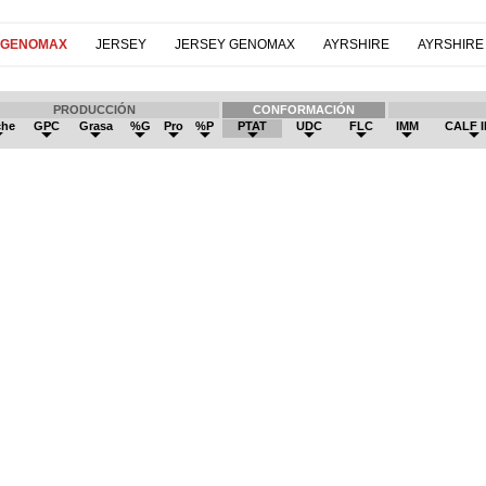
 GENOMAX
JERSEY
JERSEY GENOMAX
AYRSHIRE
AYRSHIRE
PRODUCCIÓN
CONFORMACIÓN
che
GPC
Grasa
%G
Pro
%P
PTAT
UDC
FLC
IMM
CALF 