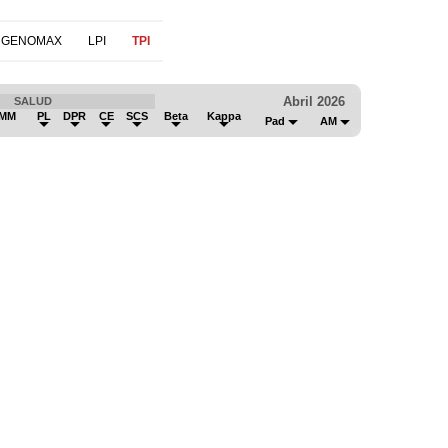
 GENOMAX
LPI
TPI
Abril 2026
SALUD
IMM
PL
DPR
CE
SCS
Beta
Kappa
Pad
AM