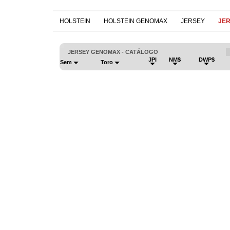
HOLSTEIN
HOLSTEIN GENOMAX
JERSEY
JE
JERSEY GENOMAX - CATÁLOGO
JPI
NM$
DWP$
Sem
Toro