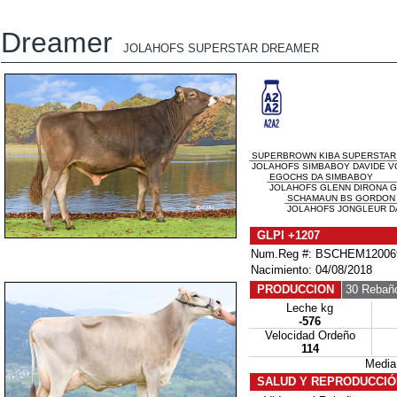
Dreamer
JOLAHOFS SUPERSTAR DREAMER
SUPERBROWN KIBA SUPERSTAR
JOLAHOFS SIMBABOY DAVIDE VG
EGOCHS DA SIMBABOY
JOLAHOFS GLENN DIRONA G
SCHAMAUN BS GORDON
JOLAHOFS JONGLEUR DA
GLPI +1207
Num.Reg #: BSCHEM12006
Nacimiento: 04/08/2018
PRODUCCION
30 Rebañ
Leche kg
-576
Velocidad Ordeño
114
Media
SALUD Y REPRODUCCIÓ