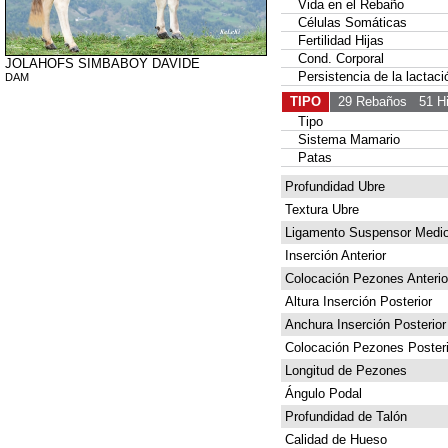
Vida en el Rebaño
Células Somáticas
Fertilidad Hijas
Cond. Corporal
JOLAHOFS SIMBABOY DAVIDE
Persistencia de la lactaci
DAM
TIPO
29 Rebaños
51 Hi
Tipo
Sistema Mamario
Patas
Profundidad Ubre
Textura Ubre
Ligamento Suspensor Medi
Inserción Anterior
Colocación Pezones Anterio
Altura Inserción Posterior
Anchura Inserción Posterior
Colocación Pezones Posteri
Longitud de Pezones
Ángulo Podal
Profundidad de Talón
Calidad de Hueso