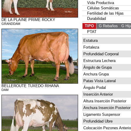
Vida Productiva
Células Somáticas
Fertilidad de las Hijas
Durabilidad
DE LA PLAINE PRIME ROCKY
GRANDDAM
TIPO
G Rebaños
G Hij
PTAT
Estatura
Fortaleza
Profundidad Corporal
Estructura Lechera
Ángulo de Grupa
Anchura Grupa
Patas Vista Lateral
BELLEROUTE TUXEDO RIHANA
Ángulo Podal
DAM
Inserción Anterior
Altura Inserción Posterior
Anchura Inserción Posterior
Ligamento Suspensor
Profundidad Ubre
Colocación Pezones Anterio