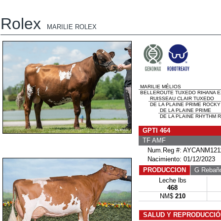
Rolex
MARILIE ROLEX
MARILIE MÉLIOS
BELLEROUTE TUXEDO RIHANA EX
RUISSEAU CLAIR TUXEDO
DE LA PLAINE PRIME ROCKY 
DE LA PLAINE PRIME
DE LA PLAINE RHYTHM RO
GPTI 464
TF AMF
Num.Reg #: AYCANM1211
Nacimiento: 01/12/2023
PRODUCCION
G Rebañ
Leche lbs
468
NM$
210
SALUD Y REPRODUCCIÓ