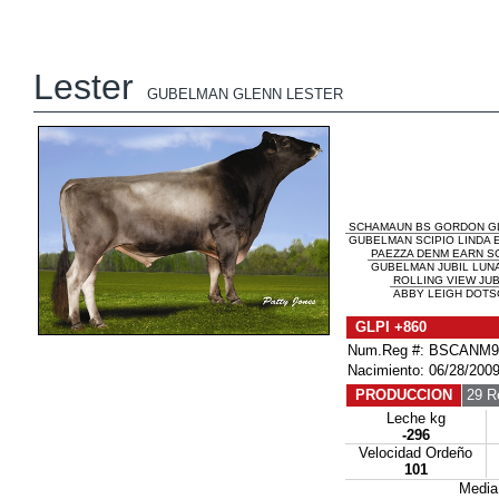
Lester
GUBELMAN GLENN LESTER
SCHAMAUN BS GORDON G
GUBELMAN SCIPIO LINDA E
PAEZZA DENM EARN SC
GUBELMAN JUBIL LUNA
ROLLING VIEW JUB
ABBY LEIGH DOTSO
GLPI +860
Num.Reg #: BSCANM9
Nacimiento: 06/28/200
PRODUCCION
29 R
Leche kg
-296
Velocidad Ordeño
101
Media