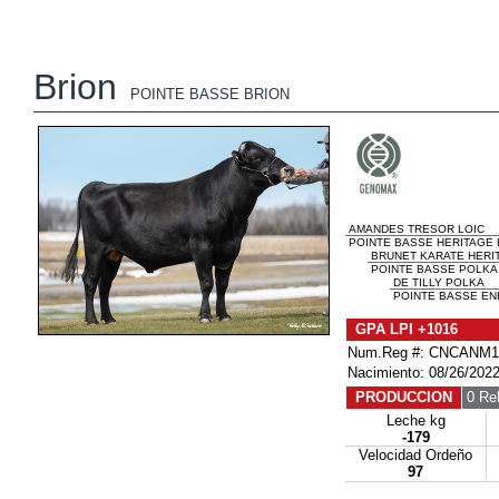
Brion
POINTE BASSE BRION
AMANDES TRESOR LOIC
POINTE BASSE HERITAGE E
BRUNET KARATE HERI
POINTE BASSE POLKA 
DE TILLY POLKA
POINTE BASSE EN
GPA LPI +1016
Num.Reg #: CNCANM1
Nacimiento: 08/26/202
PRODUCCION
0 Re
Leche kg
-179
Velocidad Ordeño
97