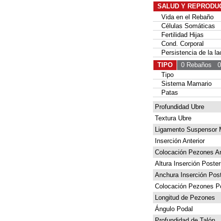
SALUD Y REPRODU
Vida en el Rebaño
Células Somáticas
Fertilidad Hijas
Cond. Corporal
Persistencia de la la
TIPO
0 Rebaños
0 
Tipo
Sistema Mamario
Patas
Profundidad Ubre
Textura Ubre
Ligamento Suspensor 
Inserción Anterior
Colocación Pezones An
Altura Inserción Poster
Anchura Inserción Post
Colocación Pezones Po
Longitud de Pezones
Ángulo Podal
Profundidad de Talón