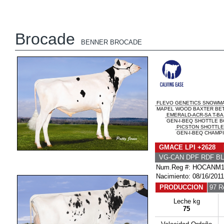
Brocade
BENNER BROCADE
FLEVO GENETICS SNOWM
MAPEL WOOD BAXTER BETH
EMERALD-ACR-SA T-B
GEN-I-BEQ SHOTTLE BO
PICSTON SHOTTLE
GEN-I-BEQ CHAMPI
GMACE LPI +2628 
VG-CAN DPF RDF BL
Num.Reg #: HOCANM1
Nacimiento: 08/16/2011
PRODUCCION
97 R
Leche kg
75