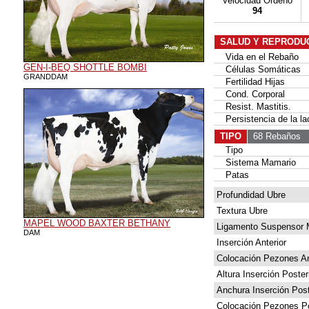
Velocidad Ordeño
94
SALUD Y REPRODU
Vida en el Rebaño
GEN-I-BEQ SHOTTLE BOMBI
Células Somáticas
GRANDDAM
Fertilidad Hijas
Cond. Corporal
Resist. Mastitis.
Persistencia de la la
TIPO
68 Rebaños
1
Tipo
Sistema Mamario
Patas
Profundidad Ubre
Textura Ubre
MAPEL WOOD BAXTER BETHANY
Ligamento Suspensor 
DAM
Inserción Anterior
Colocación Pezones An
Altura Inserción Poster
Anchura Inserción Post
Colocación Pezones Po