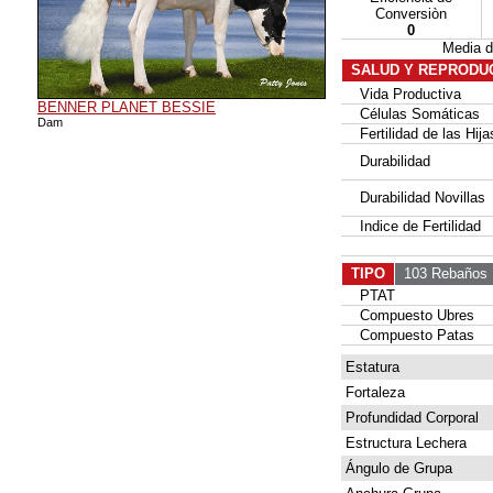
Conversiòn
0
Media 
SALUD Y REPRODU
Vida Productiva
BENNER PLANET BESSIE
Células Somáticas
Dam
Fertilidad de las Hija
Durabilidad
Durabilidad Novillas
Indice de Fertilidad
TIPO
103 Rebaños
PTAT
Compuesto Ubres
Compuesto Patas
Estatura
Fortaleza
Profundidad Corporal
Estructura Lechera
Ángulo de Grupa