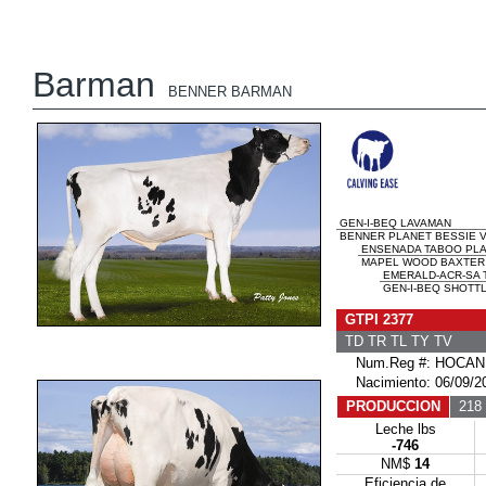
Barman
BENNER BARMAN
GEN-I-BEQ LAVAMAN
BENNER PLANET BESSIE V
ENSENADA TABOO PL
MAPEL WOOD BAXTER B
EMERALD-ACR-SA 
GEN-I-BEQ SHOTTL
GTPI 2377
TD TR TL TY TV
Num.Reg #: HOCAN
Nacimiento: 06/09/2
PRODUCCION
218 
Leche lbs
-746
NM$
14
Eficiencia de