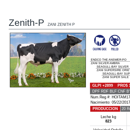
Zenith-P
ZANI ZENITH P
ENDCO THE ANSWER-PO
ZANI SILVER AMBRA
SEAGULL-BAY SILVER
ZANI SUPERSIRE ORIE
SEAGULL-BAY SUP
ZANI SUPER SALE
GLPI +2899 PRO$ 
DPF RDF BLF CNF B
Num.Reg #: HOITAM17
Nacimiento: 05/22/201
PRODUCCION
20 R
Leche kg
823