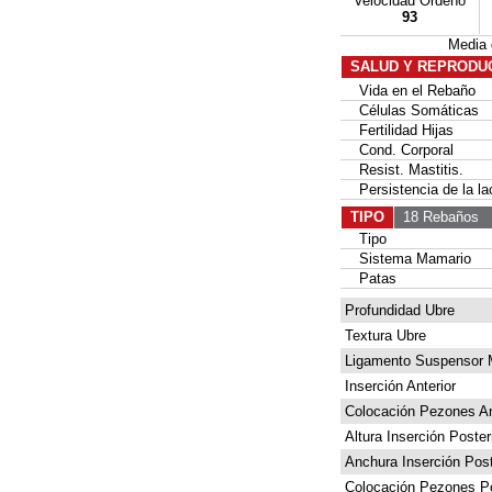
Velocidad Ordeño
93
Media
SALUD Y REPRODU
Vida en el Rebaño
Células Somáticas
Fertilidad Hijas
Cond. Corporal
Resist. Mastitis.
Persistencia de la la
TIPO
18 Rebaños
4
Tipo
Sistema Mamario
Patas
Profundidad Ubre
Textura Ubre
Ligamento Suspensor 
Inserción Anterior
Colocación Pezones An
Altura Inserción Poster
Anchura Inserción Post
Colocación Pezones Po