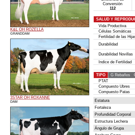
Conversiòn
112
SALUD Y REPRODU
Vida Productiva
K&L OH ROZELLA
Células Somáticas
GRANDDAM
Fertilidad de las Hija
Durabilidad
Durabilidad Novillas
Indice de Fertilidad
TIPO
G Rebaños
G 
PTAT
Compuesto Ubres
Compuesto Patas
3STAR OH ROXANNE
Estatura
DAM
Fortaleza
Profundidad Corporal
Estructura Lechera
Ángulo de Grupa