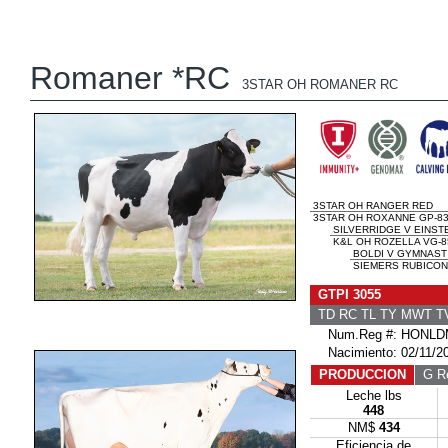
Romaner *RC
3STAR OH ROMANER RC
3STAR OH RANGER RED
3STAR OH ROXANNE GP-83
SILVERRIDGE V EINST
K&L OH ROZELLA VG-8
BOLDI V GYMNAST
SIEMERS RUBICON 
GTPI 3055
TD RC TL TY MWT 
Num.Reg #: HONLDM
Nacimiento: 02/11/2
PRODUCCION
G Re
Leche lbs
448
NM$
434
Eficiencia de