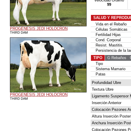
Velocidad Ordeño
99
SALUD Y REPRODU
Vida en el Rebaño
PROGENESIS JEDI HOLOCRON
Células Somáticas
THIRD DAM
Fertilidad Hijas
Cond. Corporal
Resist. Mastitis.
Persistencia de la la
TIPO
G Rebaños
G 
Tipo
Sistema Mamario
Patas
Profundidad Ubre
Textura Ubre
PROGENESIS JEDI HOLOCRON
Ligamento Suspensor 
THIRD DAM
Inserción Anterior
Colocación Pezones An
Altura Inserción Poster
Anchura Inserción Post
Colocación Pezones Po