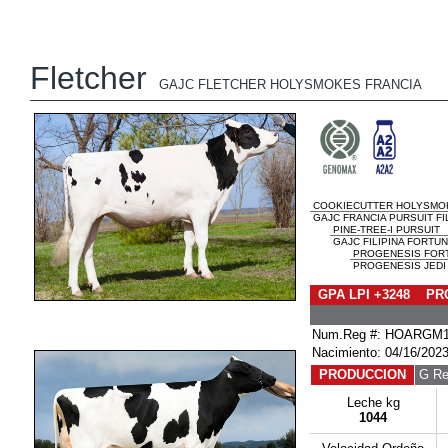
Fletcher
GAJC FLETCHER HOLYSMOKES FRANCIA
COOKIECUTTER HOLYSMO
GAJC FRANCIA PURSUIT FIL
PINE-TREE-I PURSUIT
GAJC FILIPINA FORTU
PROGENESIS FOR
PROGENESIS JED
GPA LPI +3248 PRO
Num.Reg #: HOARGM1
Nacimiento: 04/16/202
PRODUCCION
G Re
Leche kg
1044