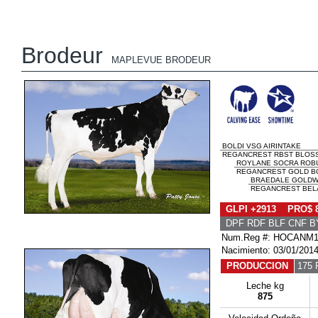
Brodeur
MAPLEVUE BRODEUR
BOLDI VSG AIRINTAKE
REGANCREST RBST BLOSSO
ROYLANE SOCRA ROB
REGANCREST GOLD BO
BRAEDALE GOLD
REGANCREST BELA
GLPI +2913 PRO$ 
DPF RDF BLF CNF B
Num.Reg #: HOCANM1
Nacimiento: 03/01/201
PRODUCCION
175 
Leche kg
875