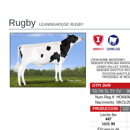
Rugby
LEANINGHOUSE RUGBY
VIEW-HOME MONTEREY
DEBOER STERLING RAVEN 
SANDY-VALLEY STERL
DEBOER SHOTTLE RICO
PICSTON SHOTTLE
FROZENES JK REGI
GTPI 2649
TD TR TL TY TV 99
Num.Reg #: HO840M
Nacimiento: 08/21/2
PRODUCCION
122 
Leche lbs
447
NM$
99
Eficiencia de