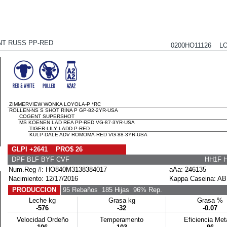
T RUSS PP-RED
0200HO11126 LO
ZIMMERVIEW WONKA LOYOLA-P *RC
ROLLEN-NS S SHOT RINA P GP-82-2YR-USA
COGENT SUPERSHOT
MS KOENEN LAD REA PP-RED VG-87-3YR-USA
TIGER-LILY LADD P-RED
KULP-DALE ADV ROMOMA-RED VG-88-3YR-USA
GLPI +2641 PRO$ 26
DPF BLF BYF CVF
HH1F 
Num.Reg #: HO840M3138384017
aAa: 246135
Nacimiento: 12/17/2016
Kappa Caseina: AB
PRODUCCION
95 Rebaños
185 Hijas
96% Rep.
Leche kg
Grasa kg
Grasa %
-576
-32
-0.07
Velocidad Ordeño
Temperamento
Eficiencia Me