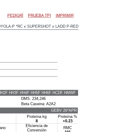
PEDIGRÍ
PRUEBA TPI
IMPRIMIR
YOLA-P *RC x SUPERSHOT x LADD P-RED
HH2F HH3F HH4F HH5F HH6F HCDF HMWF
DMS: 234,246
Beta Caseina: A2A2
GEBV 26*APR
Proteína kg
Proteína %
8
+0.23
Eficiencia de
tano
RMC
Conversiòn