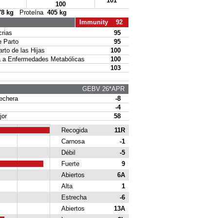
101
100
78 kg
Proteína
405 kg
Immunity 92
rias
95
 Parto
95
to de las Hijas
100
a Enfermedades Metabólicas
100
103
GEBV 26*APR
echera
-8
-4
or
58
Recogida
11R
Carnosa
-1
Débil
-5
Fuerte
9
Abiertos
6A
Alta
1
Estrecha
-6
Abiertos
13A