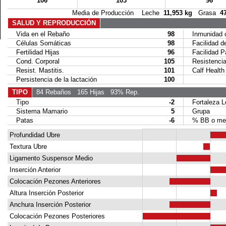
106
103
96
Media de Producción Leche
11,953 kg
Grasa
4
SALUD Y REPRODUCCIÓN
Vida en el Rebaño
98
Inmunidad c
Células Somáticas
98
Facilidad de
Fertilidad Hijas
96
Facilidad Par
Cond. Corporal
105
Resistencia 
Resist. Mastitis.
101
Calf Health
Persistencia de la lactación
100
TIPO
84 Rebaños
165 Hijas
93% Rep.
Tipo
-2
Fortaleza L
Sistema Mamario
5
Grupa
Patas
-6
% BB o mej
Profundidad Ubre
Textura Ubre
Ligamento Suspensor Medio
Inserción Anterior
Colocación Pezones Anteriores
Altura Inserción Posterior
Anchura Inserción Posterior
Colocación Pezones Posteriores