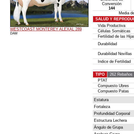
Conversiòn
144
Media d
SALUD Y REPRODU
Vida Productiva
WESTCOAST MONTEREY ALEXAL 289
Células Somáticas
DAM
Fertilidad de las Hija
Durabilidad
Durabilidad Novillas
Indice de Fertilidad
TIPO
262 Rebaños
PTAT
Compuesto Ubres
Compuesto Patas
Estatura
Fortaleza
Profundidad Corporal
Estructura Lechera
Ángulo de Grupa