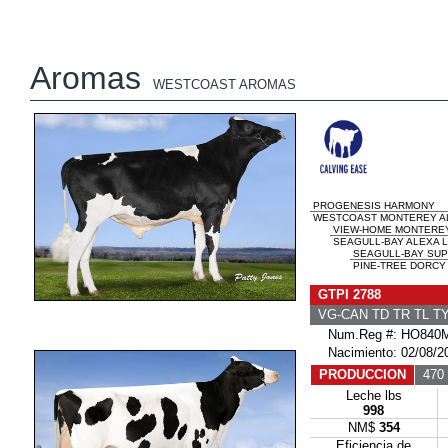
Aromas
WESTCOAST AROMAS
PROGENESIS HARMONY
WESTCOAST MONTEREY AL
VIEW-HOME MONTERE
SEAGULL-BAY ALEXA L
SEAGULL-BAY SUP
PINE-TREE DORCY 
GTPI 2788
VG-CAN TD TR TL T
Num.Reg #: HO840M
Nacimiento: 02/08/2
PRODUCCION
470 
Leche lbs
998
NM$
354
Eficiencia de