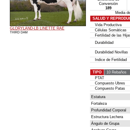
Conversiòn
189
Media d
SALUD Y REPRODU
Vida Productiva
GLORYLAND-LB LINETTE RAE
Células Somáticas
THIRD DAM
Fertilidad de las Hija
Durabilidad
Durabilidad Novillas
Indice de Fertilidad
TIPO
10 Rebaños
8
PTAT
Compuesto Ubres
Compuesto Patas
Estatura
Fortaleza
Profundidad Corporal
Estructura Lechera
Ángulo de Grupa