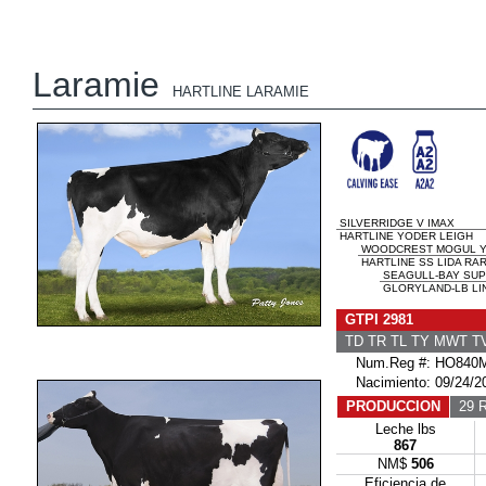
Laramie
HARTLINE LARAMIE
SILVERRIDGE V IMAX
HARTLINE YODER LEIGH
WOODCREST MOGUL 
HARTLINE SS LIDA RA
SEAGULL-BAY SUP
GLORYLAND-LB LIN
GTPI 2981
TD TR TL TY MWT 
Num.Reg #: HO840M
Nacimiento: 09/24/2
PRODUCCION
29 R
Leche lbs
867
NM$
506
Eficiencia de