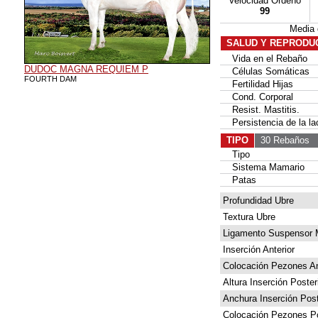
Velocidad Ordeño
99
Media
SALUD Y REPRODU
Vida en el Rebaño
DUDOC MAGNA REQUIEM P
Células Somáticas
FOURTH DAM
Fertilidad Hijas
Cond. Corporal
Resist. Mastitis.
Persistencia de la la
TIPO
30 Rebaños
4
Tipo
Sistema Mamario
Patas
Profundidad Ubre
Textura Ubre
Ligamento Suspensor 
Inserción Anterior
Colocación Pezones An
Altura Inserción Poster
Anchura Inserción Post
Colocación Pezones Po