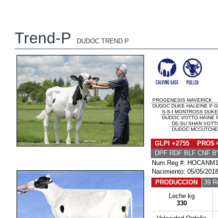
Trend-P
DUDOC TREND P
PROGENESIS MAVERICK
DUDOC DUKE HALEINE P GP
S-S-I MONTROSS DUKE
DUDOC VOTTO HAINE P
DE-SU SHAN VOTT
DUDOC MCCUTCHEN
GLPI +2755 PRO$ 
DPF RDF BLF CNF B
Num.Reg #: HOCANM1
Nacimiento: 05/05/201
PRODUCCION
39 R
Leche kg
330