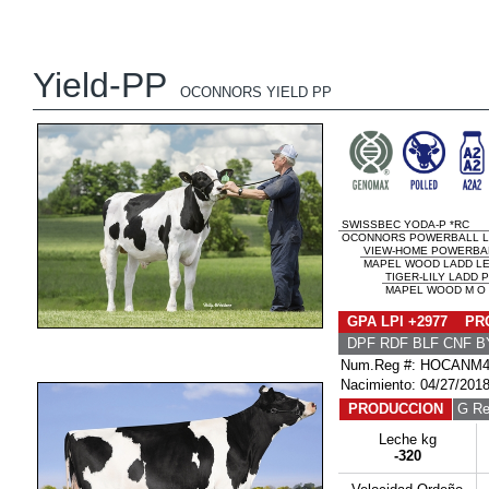
Yield-PP
OCONNORS YIELD PP
SWISSBEC YODA-P *RC
OCONNORS POWERBALL LE
VIEW-HOME POWERBA
MAPEL WOOD LADD LEA
TIGER-LILY LADD 
MAPEL WOOD M O M
GPA LPI +2977 PRO
DPF RDF BLF CNF B
Num.Reg #: HOCANM4
Nacimiento: 04/27/201
PRODUCCION
G Re
Leche kg
-320