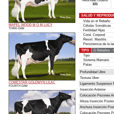
Velocidad Ordeño
101
SALUD Y REPRODU
Vida en el Rebaño
MAPEL WOOD M O M LUCY
Células Somáticas
THIRD DAM
Fertilidad Hijas
Cond. Corporal
Resist. Mastitis.
Persistencia de la la
TIPO
G Rebaños
G 
Tipo
Sistema Mamario
Patas
Profundidad Ubre
Textura Ubre
COMESTAR GOLDWYN LILAC
Ligamento Suspensor 
FOURTH DAM
Inserción Anterior
Colocación Pezones An
Altura Inserción Poster
Anchura Inserción Post
Colocación Pezones Po