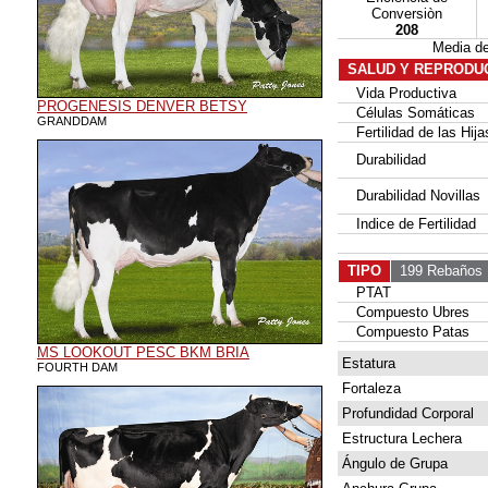
Conversiòn
208
Media d
SALUD Y REPRODU
Vida Productiva
PROGENESIS DENVER BETSY
Células Somáticas
GRANDDAM
Fertilidad de las Hija
Durabilidad
Durabilidad Novillas
Indice de Fertilidad
TIPO
199 Rebaños
PTAT
Compuesto Ubres
Compuesto Patas
MS LOOKOUT PESC BKM BRIA
Estatura
FOURTH DAM
Fortaleza
Profundidad Corporal
Estructura Lechera
Ángulo de Grupa