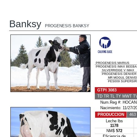
Banksy
PROGENESIS BANKSY
PROGENESIS MARIUS
PROGENESIS IMAX BEEBAL
SILVERRIDGE V IMAX
PROGENESIS DENVER B
MR MOGUL DENVER
PES009 SUPERSIR
GTPI 3083
TD TR TL TY MWT 
Num.Reg #: HOCAN
Nacimiento: 11/27/2
PRODUCCION
463 
Leche lbs
1178
NM$
572
Eficiencia de