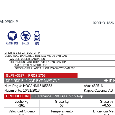
ANDPICK P
0200HO1182
CHERRY-LILY ZIP LUSTER-P
CEDARWAL BANDARES HOLIDAY VG-86-3YR-CAN
WA-DEL YODER BANDARES
OCONNORS LAST HOPE VG-87-2YR-CAN 10*
AMIGHETTI NUMERO UNO
OCONNORS PLANET LUCIA VG-86-2YR-CAN 23*
GLPI +3327 PRO$ 1703
DPF RDF BLF CNF BYF MWF CVF
HH1F 
Num.Reg #: HOCANM13185363
aAa: 432516
Nacimiento: 10/21/2018
Kappa Caseina: AB
PRODUCCION
136 Rebaños
298 Hijas
97% Rep.
Leche kg
Grasa kg
Grasa %
-161
58
+0.55
Velocidad Ordeño
Temperamento
Eficiencia Me