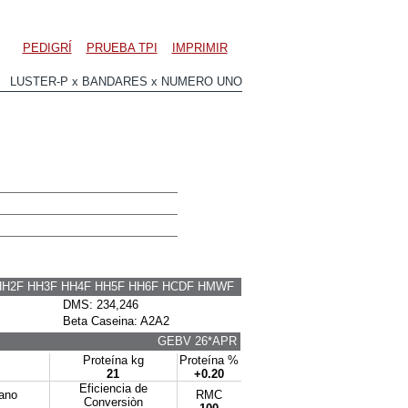
PEDIGRÍ
PRUEBA TPI
IMPRIMIR
6 LUSTER-P x BANDARES x NUMERO UNO
HH2F HH3F HH4F HH5F HH6F HCDF HMWF
DMS: 234,246
Beta Caseina: A2A2
GEBV 26*APR
Proteína kg
Proteína %
21
+0.20
Eficiencia de
tano
RMC
Conversiòn