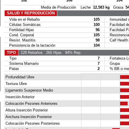
102
106
104
Media de Producción Leche
12,583 kg
Grasa
5
SALUD Y REPRODUCCIÓN
Vida en el Rebaño
105
Inmunidad c
Células Somáticas
100
Facilidad de
Fertilidad Hijas
96
Facilidad Par
Cond. Corporal
105
Resistencia 
Resist. Mastitis.
98
Calf Health
Persistencia de la lactación
104
TIPO
128 Rebaños
265 Hijas
94% Rep.
Tipo
7
Fortaleza L
Sistema Mamario
7
Grupa
Patas
2
% BB o mej
Profundidad Ubre
Textura Ubre
Ligamento Suspensor Medio
Inserción Anterior
Colocación Pezones Anteriores
Altura Inserción Posterior
Anchura Inserción Posterior
Colocación Pezones Posteriores