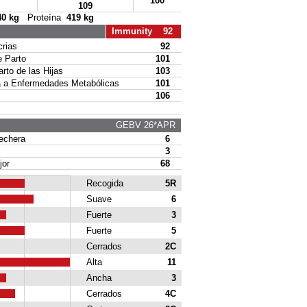
100
109
40 kg
Proteína
419 kg
Immunity 92
rias
92
 Parto
101
to de las Hijas
103
a Enfermedades Metabólicas
101
106
GEBV 26*APR
echera
6
3
or
68
Recogida
5R
Suave
6
Fuerte
3
Fuerte
5
Cerrados
2C
Alta
11
Ancha
3
Cerrados
4C