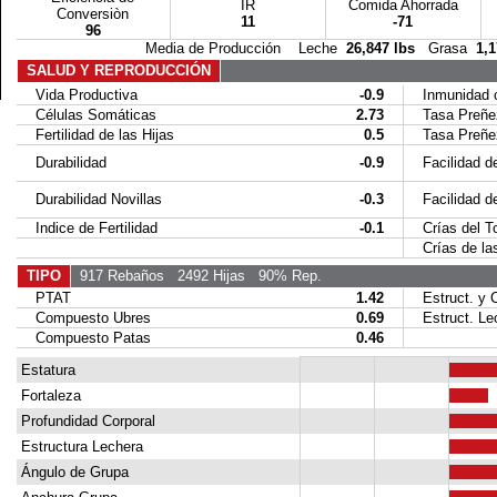
IR
Comida Ahorrada
Conversiòn
11
-71
96
Media de Producción Leche
26,847 lbs
Grasa
1,1
SALUD Y REPRODUCCIÓN
Vida Productiva
-0.9
Inmunidad c
Células Somáticas
2.73
Tasa Preñez
Fertilidad de las Hijas
0.5
Tasa Preñez 
Durabilidad
-0.9
Facilidad de
Durabilidad Novillas
-0.3
Facilidad de 
Indice de Fertilidad
-0.1
Crías del To
Crías de las
TIPO
917 Rebaños
2492 Hijas
90% Rep.
PTAT
1.42
Estruct. y C
Compuesto Ubres
0.69
Estruct. Le
Compuesto Patas
0.46
Estatura
Fortaleza
Profundidad Corporal
Estructura Lechera
Ángulo de Grupa