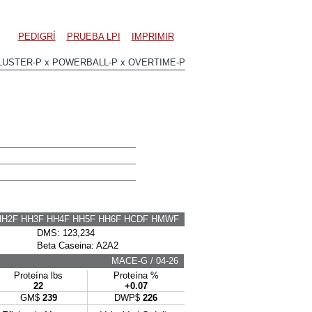
PEDIGRÍ
PRUEBA LPI
IMPRIMIR
LUSTER-P x POWERBALL-P x OVERTIME-P
HH2F HH3F HH4F HH5F HH6F HCDF HMWF
DMS: 123,234
Beta Caseina: A2A2
MACE-G / 04-26
Proteína lbs
Proteína %
22
+0.07
GM$
239
DWP$
226