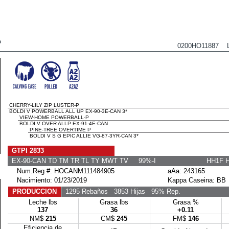
P
0200HO11887 
CHERRY-LILY ZIP LUSTER-P
BOLDI V POWERBALL ALL UP EX-90-3E-CAN 3*
VIEW-HOME POWERBALL-P
BOLDI V OVER ALLP EX-91-4E-CAN
PINE-TREE OVERTIME P
BOLDI V S G EPIC ALLIE VG-87-3YR-CAN 3*
GTPI 2833
EX-90-CAN TD TM TR TL TY MWT TV 99%-I
HH1F 
Num.Reg #: HOCANM111484905
aAa: 243165
Nacimiento: 01/23/2019
Kappa Caseina: BB
PRODUCCION
1295 Rebaños
3853 Hijas
95% Rep.
Leche lbs
Grasa lbs
Grasa %
137
36
+0.11
NM$
215
CM$
245
FM$
146
Eficiencia de