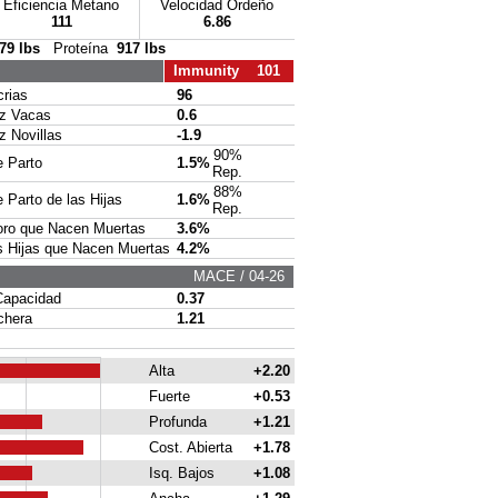
Eficiencia Metano
Velocidad Ordeño
111
6.86
79 lbs
Proteína
917 lbs
Immunity 101
rias
96
 Vacas
0.6
Novillas
-1.9
90%
 Parto
1.5%
Rep.
88%
Parto de las Hijas
1.6%
Rep.
ro que Nacen Muertas
3.6%
 Hijas que Nacen Muertas
4.2%
MACE / 04-26
apacidad
0.37
chera
1.21
Alta
+2.20
Fuerte
+0.53
Profunda
+1.21
Cost. Abierta
+1.78
Isq. Bajos
+1.08