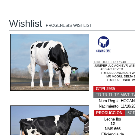
Wishlist
PROGENESIS WISHLIST
PINE-TREE-I PURSUIT
JUNIPER-JLC ACHIEVR WIS
ABS ACHIEVER
TTM DELTA WONDER W
MR MOGUL DELTA 
TTM SUPERSIRE W
GTPI 2935
TD TR TL TY MWT 
Num.Reg #: HOCAN
Nacimiento: 11/18/2
PRODUCCION
57 R
Leche lbs
12
NM$
666
Eficiencia de