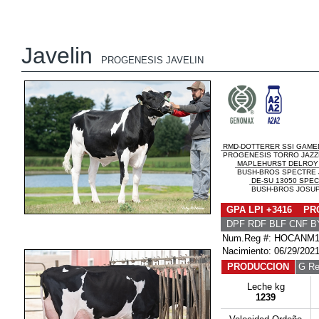
Javelin
PROGENESIS JAVELIN
RMD-DOTTERER SSI GAME
PROGENESIS TORRO JAZZH
MAPLEHURST DELROY
BUSH-BROS SPECTRE J
DE-SU 13050 SPE
BUSH-BROS JOSUP
GPA LPI +3416 PRO
DPF RDF BLF CNF B
Num.Reg #: HOCANM1
Nacimiento: 06/29/202
PRODUCCION
G Re
Leche kg
1239