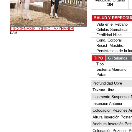
Velocidad Ordeño
104
SALUD Y REPRODU
Vida en el Rebaño
PROGENESIS TORRO JAZZHANDS
Células Somáticas
DAM
Fertilidad Hijas
Cond. Corporal
Resist. Mastitis.
Persistencia de la la
TIPO
G Rebaños
G 
Tipo
Sistema Mamario
Patas
Profundidad Ubre
Textura Ubre
Ligamento Suspensor 
Inserción Anterior
Colocación Pezones An
Altura Inserción Poster
Anchura Inserción Post
Colocación Pezones Po