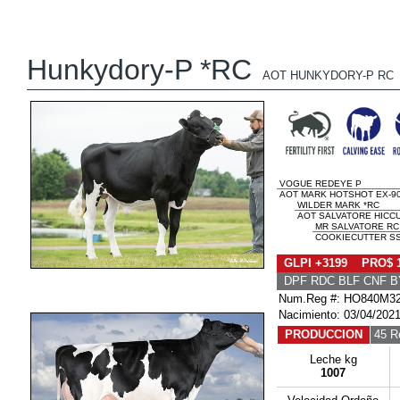
Hunkydory-P *RC
AOT HUNKYDORY-P RC
VOGUE REDEYE P
AOT MARK HOTSHOT EX-90
WILDER MARK *RC
AOT SALVATORE HICCU
MR SALVATORE RC
COOKIECUTTER SS
GLPI +3199 PRO$ 
DPF RDC BLF CNF B
Num.Reg #: HO840M3
Nacimiento: 03/04/202
PRODUCCION
45 R
Leche kg
1007