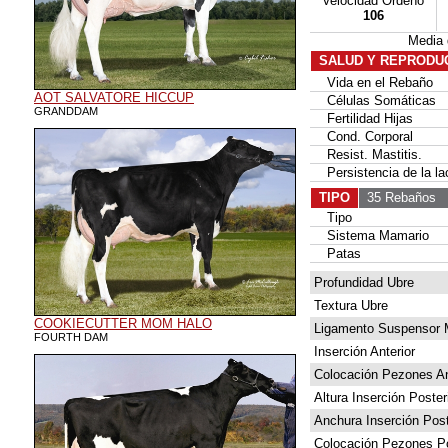
Velocidad Ordeño
106
Media
SALUD Y REPRODU
Vida en el Rebaño
AOT SALVATORE HICCUP
Células Somáticas
GRANDDAM
Fertilidad Hijas
Cond. Corporal
Resist. Mastitis.
Persistencia de la la
TIPO
35 Rebaños
5
Tipo
Sistema Mamario
Patas
Profundidad Ubre
Textura Ubre
COOKIECUTTER MOM HALO
Ligamento Suspensor 
FOURTH DAM
Inserción Anterior
Colocación Pezones An
Altura Inserción Poster
Anchura Inserción Post
Colocación Pezones Po