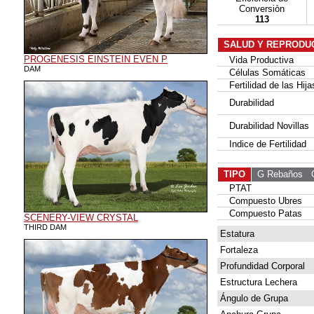
Conversiòn
113
SALUD Y REPRODU
PROGENESIS EINSTEIN EVEN P
Vida Productiva
DAM
Células Somáticas
Fertilidad de las Hija
Durabilidad
Durabilidad Novillas
Indice de Fertilidad
TIPO
G Rebaños
G 
PTAT
Compuesto Ubres
Compuesto Patas
SCENERY-VIEW CRYSTAL
THIRD DAM
Estatura
Fortaleza
Profundidad Corporal
Estructura Lechera
Ángulo de Grupa