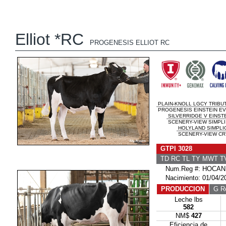
Elliot *RC
PROGENESIS ELLIOT RC
PLAIN-KNOLL LGCY TRIBU
PROGENESIS EINSTEIN EVE
SILVERRIDGE V EINST
SCENERY-VIEW SIMPLI 
HOLYLAND SIMPLIC
SCENERY-VIEW CR
GTPI 3028
TD RC TL TY MWT 
Num.Reg #: HOCAN
Nacimiento: 01/04/2
PRODUCCION
G Re
Leche lbs
582
NM$
427
Eficiencia de