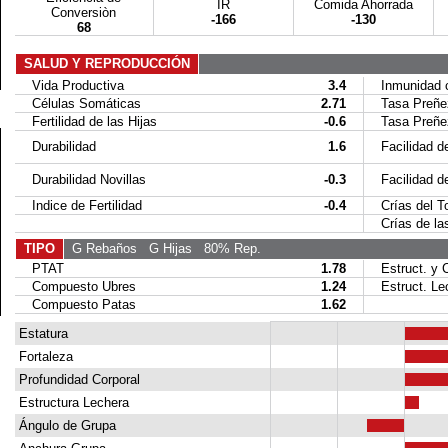
IR
Comida Ahorrada
Conversiòn
-166
-130
68
SALUD Y REPRODUCCIÓN
Vida Productiva
3.4
Inmunidad c
Células Somáticas
2.71
Tasa Preñez
Fertilidad de las Hijas
-0.6
Tasa Preñez 
Durabilidad
1.6
Facilidad de
Durabilidad Novillas
-0.3
Facilidad de 
Indice de Fertilidad
-0.4
Crías del To
Crías de las
TIPO
G Rebaños
G Hijas
80% Rep.
PTAT
1.78
Estruct. y C
Compuesto Ubres
1.24
Estruct. Le
Compuesto Patas
1.62
Estatura
Fortaleza
Profundidad Corporal
Estructura Lechera
Ángulo de Grupa