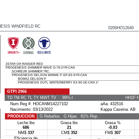
ESIS WINDFIELD RC
0200HO12640 
3STAR OH RANGER RED
PROGENESIS SHIMMER WAVE G-78-2YR-CAN
SCHREUR SHIMMER *RC
PROGENESIS DELSON WINNIE P GP-83-3YR-CAN
BOMAZ DELSON P
PROGENESIS OUTL WINTERBERRY EX-90-2E-CAN 1*
GTPI 2966
TD TM RC TL TY MWT TV 99%-I
HH1F 
Num.Reg #: HOCANM14227102
aAa: 432516
Nacimiento: 03/13/2022
Kappa Caseina: AB
PRODUCCION
G Rebaños
G Hijas
81% Rep.
Leche lbs
Grasa lbs
Grasa %
686
21
-0.03
NM$
337
CM$
352
FM$
307
Eficiencia de