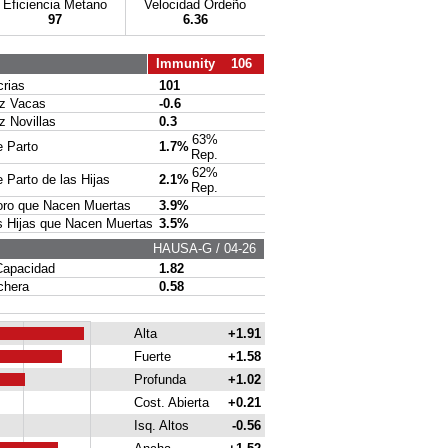
Eficiencia Metano
Velocidad Ordeño
97
6.36
Immunity 106
rias
101
 Vacas
-0.6
Novillas
0.3
63%
 Parto
1.7%
Rep.
62%
Parto de las Hijas
2.1%
Rep.
ro que Nacen Muertas
3.9%
 Hijas que Nacen Muertas
3.5%
HAUSA-G / 04-26
apacidad
1.82
chera
0.58
Alta
+1.91
Fuerte
+1.58
Profunda
+1.02
Cost. Abierta
+0.21
Isq. Altos
-0.56