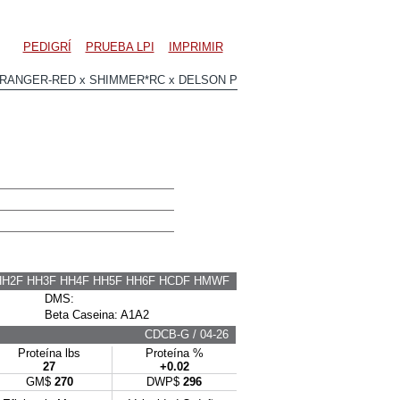
PEDIGRÍ
PRUEBA LPI
IMPRIMIR
RANGER-RED x SHIMMER*RC x DELSON P
HH2F HH3F HH4F HH5F HH6F HCDF HMWF
DMS:
Beta Caseina: A1A2
CDCB-G / 04-26
Proteína lbs
Proteína %
27
+0.02
GM$
270
DWP$
296