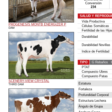
Conversiòn
234
SALUD Y REPRODU
Vida Productiva
PROGENESIS MONTB ENERGIZER P
Células Somáticas
DAM
Fertilidad de las Hija
Durabilidad
Durabilidad Novillas
Indice de Fertilidad
TIPO
G Rebaños
G 
PTAT
Compuesto Ubres
Compuesto Patas
SCENERY-VIEW CRYSTAL
Estatura
THIRD DAM
Fortaleza
Profundidad Corporal
Estructura Lechera
Ángulo de Grupa