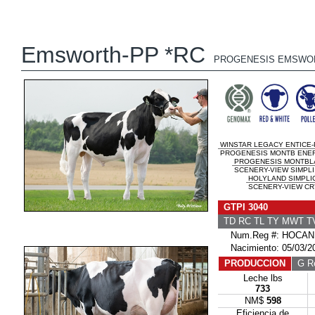
Emsworth-PP *RC
PROGENESIS EMSWO
WINSTAR LEGACY ENTICE-
PROGENESIS MONTB ENERG
PROGENESIS MONTBL
SCENERY-VIEW SIMPLI 
HOLYLAND SIMPLIC
SCENERY-VIEW CR
GTPI 3040
TD RC TL TY MWT 
Num.Reg #: HOCAN
Nacimiento: 05/03/2
PRODUCCION
G Re
Leche lbs
733
NM$
598
Eficiencia de