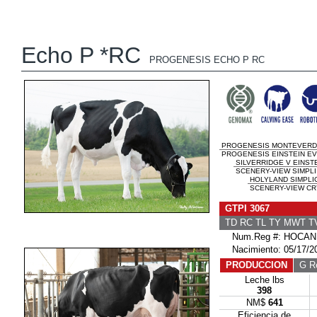
Echo P *RC
PROGENESIS ECHO P RC
PROGENESIS MONTEVERD
PROGENESIS EINSTEIN EVE
SILVERRIDGE V EINST
SCENERY-VIEW SIMPLI 
HOLYLAND SIMPLIC
SCENERY-VIEW CR
GTPI 3067
TD RC TL TY MWT 
Num.Reg #: HOCAN
Nacimiento: 05/17/2
PRODUCCION
G Re
Leche lbs
398
NM$
641
Eficiencia de