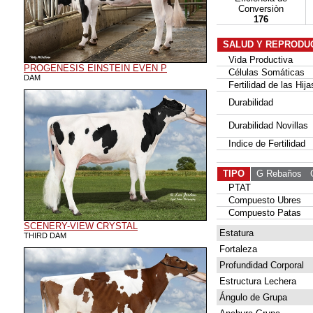
Conversiòn
176
SALUD Y REPRODU
Vida Productiva
PROGENESIS EINSTEIN EVEN P
Células Somáticas
DAM
Fertilidad de las Hija
Durabilidad
Durabilidad Novillas
Indice de Fertilidad
TIPO
G Rebaños
G 
PTAT
Compuesto Ubres
Compuesto Patas
SCENERY-VIEW CRYSTAL
Estatura
THIRD DAM
Fortaleza
Profundidad Corporal
Estructura Lechera
Ángulo de Grupa