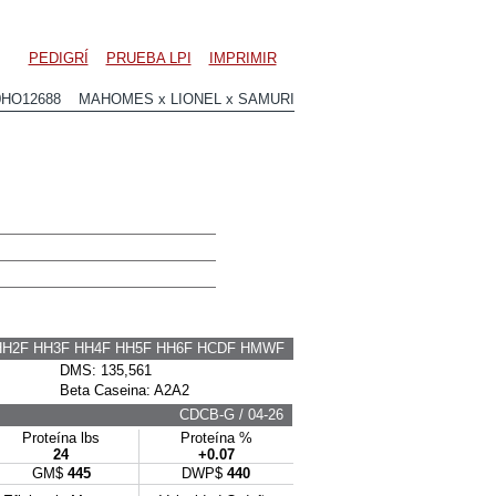
PEDIGRÍ
PRUEBA LPI
IMPRIMIR
0HO12688 MAHOMES x LIONEL x SAMURI
HH2F HH3F HH4F HH5F HH6F HCDF HMWF
DMS: 135,561
Beta Caseina: A2A2
CDCB-G / 04-26
Proteína lbs
Proteína %
24
+0.07
GM$
445
DWP$
440