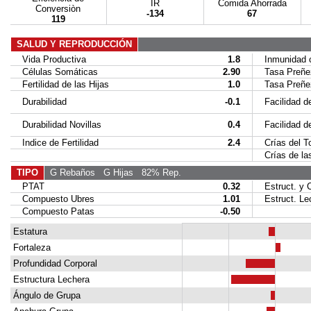
IR
Comida Ahorrada
Conversiòn
-134
67
119
SALUD Y REPRODUCCIÓN
Vida Productiva
1.8
Inmunidad c
Células Somáticas
2.90
Tasa Preñez
Fertilidad de las Hijas
1.0
Tasa Preñez 
Durabilidad
-0.1
Facilidad de
Durabilidad Novillas
0.4
Facilidad de 
Indice de Fertilidad
2.4
Crías del To
Crías de las
TIPO
G Rebaños
G Hijas
82% Rep.
PTAT
0.32
Estruct. y C
Compuesto Ubres
1.01
Estruct. Le
Compuesto Patas
-0.50
Estatura
Fortaleza
Profundidad Corporal
Estructura Lechera
Ángulo de Grupa