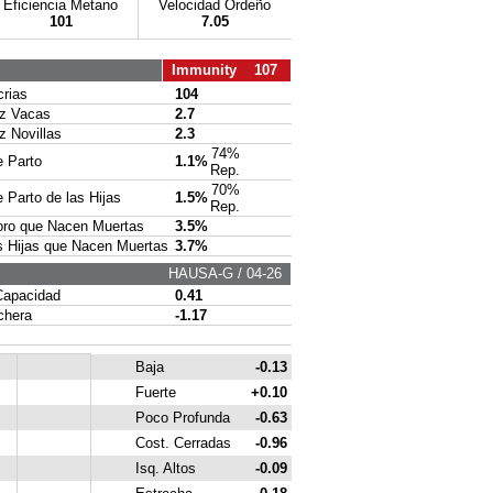
Eficiencia Metano
Velocidad Ordeño
101
7.05
Immunity 107
rias
104
 Vacas
2.7
Novillas
2.3
74%
 Parto
1.1%
Rep.
70%
Parto de las Hijas
1.5%
Rep.
ro que Nacen Muertas
3.5%
 Hijas que Nacen Muertas
3.7%
HAUSA-G / 04-26
apacidad
0.41
chera
-1.17
Baja
-0.13
Fuerte
+0.10
Poco Profunda
-0.63
Cost. Cerradas
-0.96
Isq. Altos
-0.09