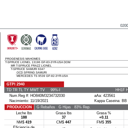
020
PROGENESIS MAHOMES
T-SPRUCE LIONEL 13196 GP-83-3YR-USA DOM
MR T-SPRUCE FRAZZ LIONEL
T-SPRUCE SAMURI 6347
OCD SPRING SAMURI
MERCEDES TS 9539 GP-82-3YR-USA
GTPI 2940
TD TR TL TY MWT TV 99%-I
HH1F 
Num.Reg #: HO840M3234732030
aAa: 423561
Nacimiento: 11/19/2021
Kappa Caseina: BB
PRODUCCION
G Rebaños
G Hijas
83% Rep.
Leche lbs
Grasa lbs
Grasa %
188
37
+0.11
NM$
419
CM$
447
FM$
355
Eficiencia de