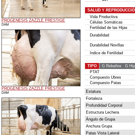
SALUD Y REPRODUCCIÓ
Vida Productiva
PROGENESIS ZAZZLE PRESTIGE
Células Somáticas
DAM
Fertilidad de las Hijas
Durabilidad
Durabilidad Novillas
Indice de Fertilidad
TIPO
G Rebaños
G Hij
PTAT
Compuesto Ubres
Compuesto Patas
PROGENESIS ZAZZLE PRESTIGE
Estatura
DAM
Fortaleza
Profundidad Corporal
Estructura Lechera
Ángulo de Grupa
Anchura Grupa
Patas Vista Lateral