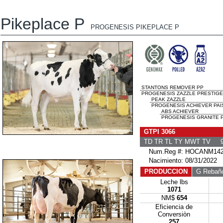
Pikeplace P
PROGENESIS PIKEPLACE P
STANTONS REMOVER PP
PROGENESIS ZAZZLE PRESTIGE 
PEAK ZAZZLE
PROGENESIS ACHIEVER PAIS
ABS ACHIEVER
PROGENESIS GRANITE P
GTPI 3066
TD TR TL TY MWT TV 9
Num.Reg #: HOCANM142
Nacimiento: 08/31/2022
PRODUCCION
G Rebañ
Leche lbs
1071
NM$
654
Eficiencia de
Conversiòn
257