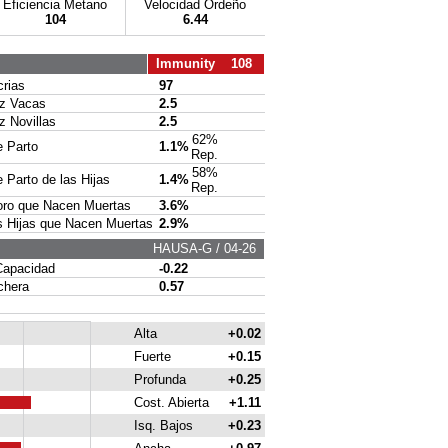
Eficiencia Metano
Velocidad Ordeño
104
6.44
Immunity 108
rias
97
 Vacas
2.5
Novillas
2.5
62%
 Parto
1.1%
Rep.
58%
Parto de las Hijas
1.4%
Rep.
ro que Nacen Muertas
3.6%
 Hijas que Nacen Muertas
2.9%
HAUSA-G / 04-26
apacidad
-0.22
chera
0.57
Alta
+0.02
Fuerte
+0.15
Profunda
+0.25
Cost. Abierta
+1.11
Isq. Bajos
+0.23