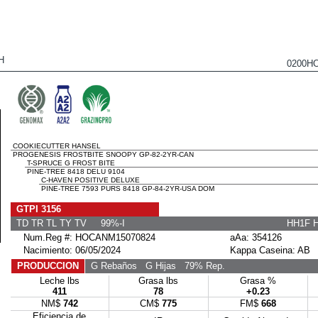
H
0200H
COOKIECUTTER HANSEL
PROGENESIS FROSTBITE SNOOPY GP-82-2YR-CAN
T-SPRUCE G FROST BITE
PINE-TREE 8418 DELU 9104
C-HAVEN POSITIVE DELUXE
PINE-TREE 7593 PURS 8418 GP-84-2YR-USA DOM
GTPI 3156
TD TR TL TY TV 99%-I
HH1F 
Num.Reg #: HOCANM15070824
aAa: 354126
Nacimiento: 06/05/2024
Kappa Caseina: AB
PRODUCCION
G Rebaños
G Hijas
79% Rep.
Leche lbs
Grasa lbs
Grasa %
411
78
+0.23
NM$
742
CM$
775
FM$
668
Eficiencia de