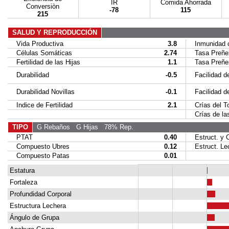
IR
Comida Ahorrada
Conversiòn
-78
115
215
SALUD Y REPRODUCCIÓN
Vida Productiva
3.8
Inmunidad c
Células Somáticas
2.74
Tasa Preñez
Fertilidad de las Hijas
1.1
Tasa Preñez 
Durabilidad
-0.5
Facilidad de
Durabilidad Novillas
-0.1
Facilidad de 
Indice de Fertilidad
2.1
Crías del To
Crías de las
TIPO
G Rebaños
G Hijas
78% Rep.
PTAT
0.40
Estruct. y C
Compuesto Ubres
0.12
Estruct. Le
Compuesto Patas
0.01
Estatura
Fortaleza
Profundidad Corporal
Estructura Lechera
Ángulo de Grupa