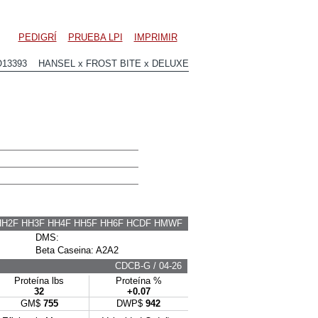
PEDIGRÍ
PRUEBA LPI
IMPRIMIR
O13393 HANSEL x FROST BITE x DELUXE
HH2F HH3F HH4F HH5F HH6F HCDF HMWF
DMS:
Beta Caseina: A2A2
CDCB-G / 04-26
Proteína lbs
Proteína %
32
+0.07
GM$
755
DWP$
942