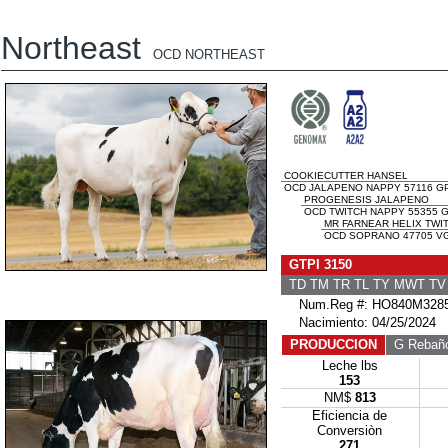
Northeast
OCD NORTHEAST
COOKIECUTTER HANSEL
OCD JALAPENO NAPPY 57116 GP
PROGENESIS JALAPENO
OCD TWITCH NAPPY 55355 G
MR FARNEAR HELIX TWI
OCD SOPRANO 47705 VG
GTPI 3150
TD TM TR TL TY MWT T
Num.Reg #: HO840M3285
Nacimiento: 04/25/2024
PRODUCCION
G Rebañ
Leche lbs
153
NM$
813
Eficiencia de
Conversiòn
271