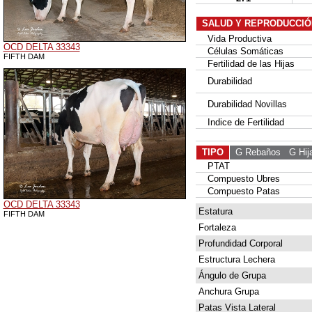
SALUD Y REPRODUCCIÓ
Vida Productiva
OCD DELTA 33343
Células Somáticas
FIFTH DAM
Fertilidad de las Hijas
Durabilidad
Durabilidad Novillas
Indice de Fertilidad
TIPO
G Rebaños
G Hij
PTAT
Compuesto Ubres
Compuesto Patas
OCD DELTA 33343
Estatura
FIFTH DAM
Fortaleza
Profundidad Corporal
Estructura Lechera
Ángulo de Grupa
Anchura Grupa
Patas Vista Lateral