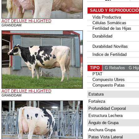
SALUD Y REPRODUCCIÓ
Vida Productiva
AOT DELUXE HI-LIGHTED
Células Somáticas
GRANDDAM
Fertilidad de las Hijas
Durabilidad
Durabilidad Novillas
Indice de Fertilidad
TIPO
G Rebaños
G Hij
PTAT
Compuesto Ubres
Compuesto Patas
AOT DELUXE HI-LIGHTED
Estatura
GRANDDAM
Fortaleza
Profundidad Corporal
Estructura Lechera
Ángulo de Grupa
Anchura Grupa
Patas Vista Lateral