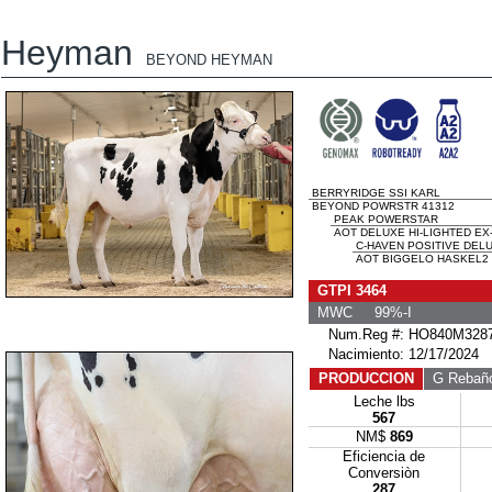
Heyman
BEYOND HEYMAN
BERRYRIDGE SSI KARL
BEYOND POWRSTR 41312
PEAK POWERSTAR
AOT DELUXE HI-LIGHTED EX-
C-HAVEN POSITIVE DEL
AOT BIGGELO HASKEL2 
GTPI 3464
MWC 99%-I
Num.Reg #: HO840M3287
Nacimiento: 12/17/2024
PRODUCCION
G Rebañ
Leche lbs
567
NM$
869
Eficiencia de
Conversiòn
287