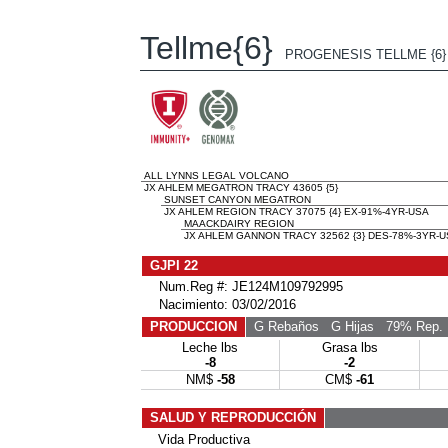
Tellme{6}
PROGENESIS TELLME {6}
ALL LYNNS LEGAL VOLCANO
JX AHLEM MEGATRON TRACY 43605 {5}
SUNSET CANYON MEGATRON
JX AHLEM REGION TRACY 37075 {4} EX-91%-4YR-USA
MAACKDAIRY REGION
JX AHLEM GANNON TRACY 32562 {3} DES-78%-3YR-
GJPI 22
Num.Reg #: JE124M109792995
Nacimiento: 03/02/2016
PRODUCCION
G Rebaños
G Hijas
79% Rep.
Leche lbs
Grasa lbs
-8
-2
NM$
-58
CM$
-61
SALUD Y REPRODUCCIÓN
Vida Productiva