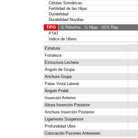
Células Somáticas
Fertilidad de las Hijas
Durabilidad
Durabilidad Novillas
TIPO
G Rebaños
G Hijas
81% Rep.
PTAT
Indice de Ubres
Estatura
Fortaleza
Estructura Lechera
Ángulo de Grupa
Anchura Grupa
Patas Vista Lateral
Ángulo Podal
Inserción Anterior
Altura Inserción Posterior
Anchura Inserción Posterior
Ligamento Suspensor
Profundidad Ubre
Colocación Pezones Anteriores