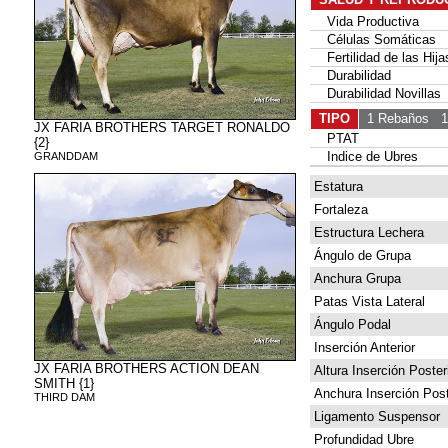
Vida Productiva
Células Somáticas
Fertilidad de las Hija
Durabilidad
Durabilidad Novillas
TIPO
1 Rebaños
1 
JX FARIA BROTHERS TARGET RONALDO
PTAT
{2}
Indice de Ubres
GRANDDAM
Estatura
Fortaleza
Estructura Lechera
Ángulo de Grupa
Anchura Grupa
Patas Vista Lateral
Ángulo Podal
Inserción Anterior
JX FARIA BROTHERS ACTION DEAN
Altura Inserción Poster
SMITH {1}
Anchura Inserción Post
THIRD DAM
Ligamento Suspensor
Profundidad Ubre