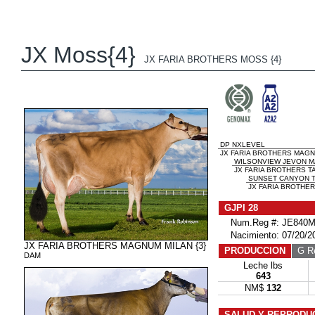
JX Moss{4}
JX FARIA BROTHERS MOSS {4}
DP NXLEVEL
JX FARIA BROTHERS MAGNU
WILSONVIEW JEVON 
JX FARIA BROTHERS T
SUNSET CANYON 
JX FARIA BROTHER
GJPI 28
Num.Reg #: JE840M
Nacimiento: 07/20/2
JX FARIA BROTHERS MAGNUM MILAN {3}
PRODUCCION
G Re
DAM
Leche lbs
643
NM$
132
SALUD Y REPRODU