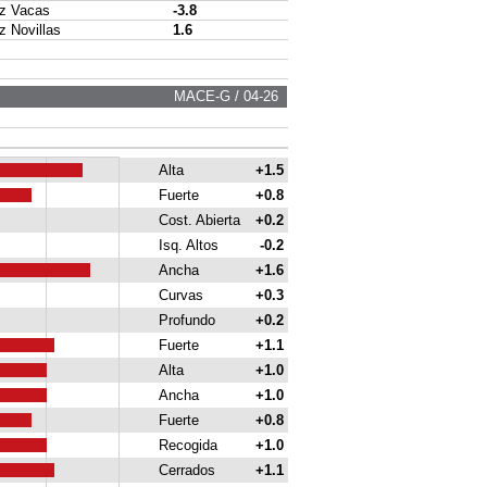
 Vacas
-3.8
Novillas
1.6
MACE-G / 04-26
Alta
+1.5
Fuerte
+0.8
Cost. Abierta
+0.2
Isq. Altos
-0.2
Ancha
+1.6
Curvas
+0.3
Profundo
+0.2
Fuerte
+1.1
Alta
+1.0
Ancha
+1.0
Fuerte
+0.8
Recogida
+1.0
Cerrados
+1.1