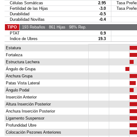
Células Somáticas
2.95
Tasa Preñez
Fertilidad de las Hijas
-3.0
Tasa Preñez 
Durabilidad
-0.5
Durabilidad Novillas
-0.4
TIPO
193 Rebaños
861 Hijas
98% Rep.
PTAT
0.9
Indice de Ubres
19.3
Estatura
Fortaleza
Estructura Lechera
Ángulo de Grupa
Anchura Grupa
Patas Vista Lateral
Ángulo Podal
Inserción Anterior
Altura Inserción Posterior
Anchura Inserción Posterior
Ligamento Suspensor
Profundidad Ubre
Colocación Pezones Anteriores