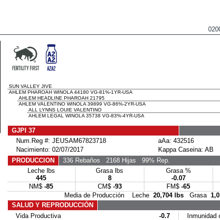
020
SUN VALLEY JIVE
AHLEM PHAROAH WINOLA 44180 VG-81%-1YR-USA
AHLEM HEADLINE PHAROAH 21795
AHLEM VALENTINO WINOLA 39899 VG-86%-2YR-USA
ALL LYNNS LOUIE VALENTINO
AHLEM LEGAL WINOLA 35738 VG-83%-4YR-USA
GJPI 37
Num.Reg #: JEUSAM67823718
aAa: 432516
Nacimiento: 02/07/2017
Kappa Caseina: AB
PRODUCCION
336 Rebaños
2168 Hijas
99% Rep.
Leche lbs
Grasa lbs
Grasa %
445
8
-0.07
NM$
-85
CM$
-93
FM$
-65
Media de Producción Leche
20,704 lbs
Grasa
1,0
SALUD Y REPRODUCCIÓN
Vida Productiva
-0.7
Inmunidad c