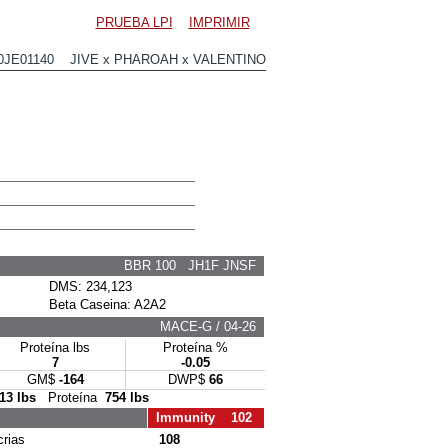
PRUEBA LPI
IMPRIMIR
0JE01140 JIVE x PHAROAH x VALENTINO
BBR 100 JH1F JNSF
DMS: 234,123
Beta Caseina: A2A2
MACE-G / 04-26
Proteína lbs
Proteína %
7
-0.05
GM$
-164
DWP$
66
13 lbs
Proteína
754 lbs
Immunity 102
rias
108