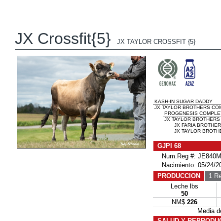
JX Crossfit{5}
JX TAYLOR CROSSFIT {5}
KASH-IN SUGAR DADDY
JX TAYLOR BROTHERS COM
PROGENESIS COMPLE
JX TAYLOR BROTHERS 
JX FARIA BROTHER
JX TAYLOR BROTHE
GJPI 68
Num.Reg #: JE840M
Nacimiento: 05/24/2
PRODUCCION
1 Re
Leche lbs
50
NM$
226
Media 
SALUD Y REPRODU