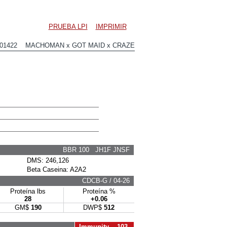
PRUEBA LPI
IMPRIMIR
E01422 MACHOMAN x GOT MAID x CRAZE
BBR 100 JH1F JNSF
DMS: 246,126
Beta Caseina: A2A2
CDCB-G / 04-26
Proteína lbs
Proteína %
28
+0.06
GM$
190
DWP$
512
Immunity 103