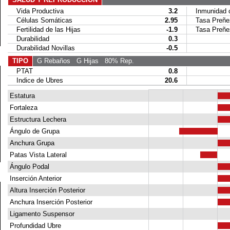
Vida Productiva
3.2
Inmunidad c
Células Somáticas
2.95
Tasa Preñez
Fertilidad de las Hijas
-1.9
Tasa Preñez 
Durabilidad
0.3
Durabilidad Novillas
-0.5
TIPO
G Rebaños
G Hijas
80% Rep.
PTAT
0.8
Indice de Ubres
20.6
Estatura
Fortaleza
Estructura Lechera
Ángulo de Grupa
Anchura Grupa
Patas Vista Lateral
Ángulo Podal
Inserción Anterior
Altura Inserción Posterior
Anchura Inserción Posterior
Ligamento Suspensor
Profundidad Ubre