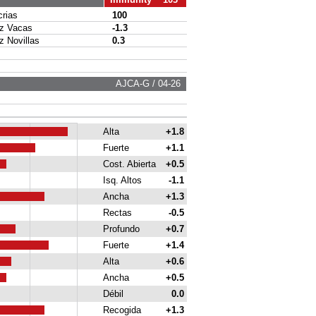
rias
100
 Vacas
-1.3
Novillas
0.3
AJCA-G / 04-26
Alta
+1.8
Fuerte
+1.1
Cost. Abierta
+0.5
Isq. Altos
-1.1
Ancha
+1.3
Rectas
-0.5
Profundo
+0.7
Fuerte
+1.4
Alta
+0.6
Ancha
+0.5
Débil
0.0
Recogida
+1.3