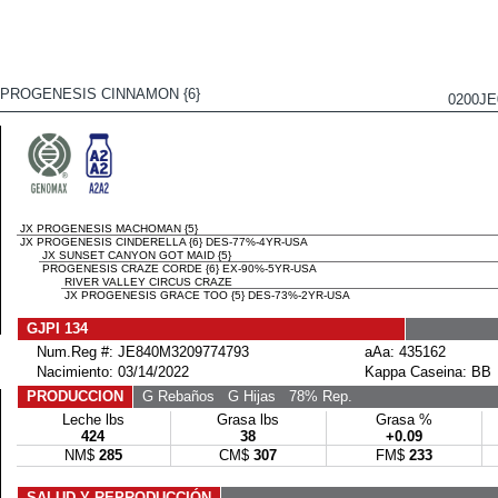
 PROGENESIS CINNAMON {6}
0200J
JX PROGENESIS MACHOMAN {5}
JX PROGENESIS CINDERELLA {6} DES-77%-4YR-USA
JX SUNSET CANYON GOT MAID {5}
PROGENESIS CRAZE CORDE {6} EX-90%-5YR-USA
RIVER VALLEY CIRCUS CRAZE
JX PROGENESIS GRACE TOO {5} DES-73%-2YR-USA
GJPI 134
Num.Reg #: JE840M3209774793
aAa: 435162
Nacimiento: 03/14/2022
Kappa Caseina: BB
PRODUCCION
G Rebaños
G Hijas
78% Rep.
Leche lbs
Grasa lbs
Grasa %
424
38
+0.09
NM$
285
CM$
307
FM$
233
SALUD Y REPRODUCCIÓN