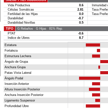
Vida Productiva
0.6
Inmunidad c
Células Somáticas
2.81
Tasa Preñez
Fertilidad de las Hijas
0.0
Tasa Preñez 
Durabilidad
-0.7
Durabilidad Novillas
0.5
TIPO
G Rebaños
G Hijas
81% Rep.
PTAT
-0.6
Indice de Ubres
8.7
Estatura
Fortaleza
Estructura Lechera
Ángulo de Grupa
Anchura Grupa
Patas Vista Lateral
Ángulo Podal
Inserción Anterior
Altura Inserción Posterior
Anchura Inserción Posterior
Ligamento Suspensor
Profundidad Ubre