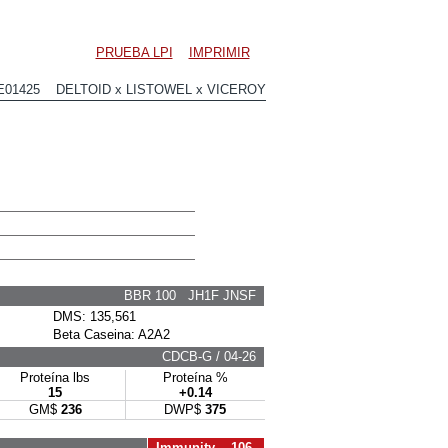
PRUEBA LPI
IMPRIMIR
E01425 DELTOID x LISTOWEL x VICEROY
BBR 100 JH1F JNSF
DMS: 135,561
Beta Caseina: A2A2
CDCB-G / 04-26
Proteína lbs
Proteína %
15
+0.14
GM$
236
DWP$
375
Immunity 106