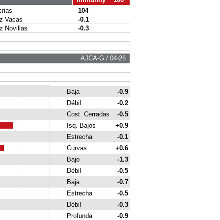
rias
104
 Vacas
-0.1
Novillas
-0.3
AJCA-G / 04-26
Baja
-0.9
Débil
-0.2
Cost. Cerradas
-0.5
Isq. Bajos
+0.9
Estrecha
-0.1
Curvas
+0.6
Bajo
-1.3
Débil
-0.5
Baja
-0.7
Estrecha
-0.5
Débil
-0.3
Profunda
-0.9