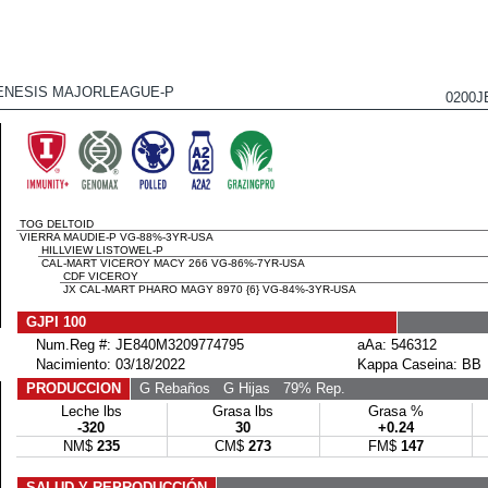
NESIS MAJORLEAGUE-P
0200J
TOG DELTOID
VIERRA MAUDIE-P VG-88%-3YR-USA
HILLVIEW LISTOWEL-P
CAL-MART VICEROY MACY 266 VG-86%-7YR-USA
CDF VICEROY
JX CAL-MART PHARO MAGY 8970 {6} VG-84%-3YR-USA
GJPI 100
Num.Reg #: JE840M3209774795
aAa: 546312
Nacimiento: 03/18/2022
Kappa Caseina: BB
PRODUCCION
G Rebaños
G Hijas
79% Rep.
Leche lbs
Grasa lbs
Grasa %
-320
30
+0.24
NM$
235
CM$
273
FM$
147
SALUD Y REPRODUCCIÓN