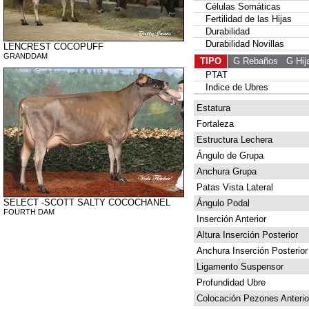
Células Somáticas
Fertilidad de las Hijas
Durabilidad
Durabilidad Novillas
LENCREST COCOPUFF
GRANDDAM
TIPO
G Rebaños
G Hij
PTAT
Indice de Ubres
Estatura
Fortaleza
Estructura Lechera
Ángulo de Grupa
Anchura Grupa
Patas Vista Lateral
SELECT -SCOTT SALTY COCOCHANEL
Ángulo Podal
FOURTH DAM
Inserción Anterior
Altura Inserción Posterior
Anchura Inserción Posterior
Ligamento Suspensor
Profundidad Ubre
Colocación Pezones Anterio