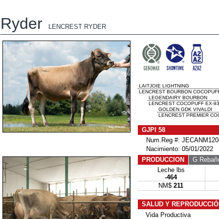
Ryder
LENCREST RYDER
LAITJOIE LIGHTNING
LENCREST BOURBON COCOPUFF 
LEGENDAIRY BOURBON
LENCREST COCOPUFF EX-93-
GOLDEN GDK VIVALDI
LENCREST PREMIER COCO
GJPI 58
Num.Reg #: JECANM120
Nacimiento: 05/01/2022
PRODUCCION
G Rebañ
Leche lbs
-464
NM$
211
SALUD Y REPRODUCCIÓ
Vida Productiva