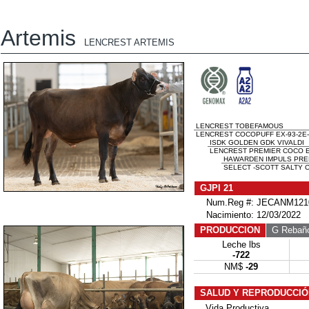
Artemis
LENCREST ARTEMIS
LENCREST TOBEFAMOUS
LENCREST COCOPUFF EX-93-2E-
ISDK GOLDEN GDK VIVALDI
LENCREST PREMIER COCO EX
HAWARDEN IMPULS PRE
SELECT -SCOTT SALTY C
GJPI 21
Num.Reg #: JECANM121
Nacimiento: 12/03/2022
PRODUCCION
G Rebañ
Leche lbs
-722
NM$
-29
SALUD Y REPRODUCCIÓ
Vida Productiva