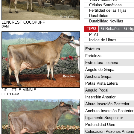
Células Somáticas
Fertilidad de las Hijas
Durabilidad
Durabilidad Novillas
LENCREST COCOPUFF
DAM
TIPO
G Rebaños
G Hij
PTAT
Indice de Ubres
Estatura
Fortaleza
Estructura Lechera
Ángulo de Grupa
Anchura Grupa
Patas Vista Lateral
JIF LITTLE MINNIE
Ángulo Podal
FIFTH DAM
Inserción Anterior
Altura Inserción Posterior
Anchura Inserción Posterior
Ligamento Suspensor
Profundidad Ubre
Colocación Pezones Anterio