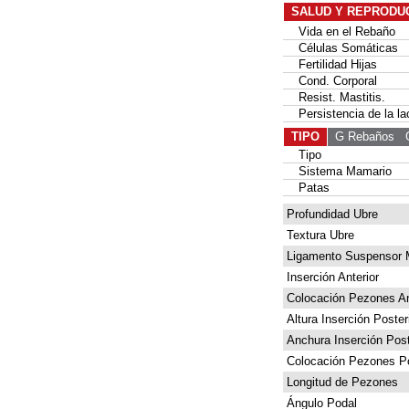
SALUD Y REPRODU
Vida en el Rebaño
Células Somáticas
Fertilidad Hijas
Cond. Corporal
Resist. Mastitis.
Persistencia de la la
TIPO
G Rebaños
G 
Tipo
Sistema Mamario
Patas
Profundidad Ubre
Textura Ubre
Ligamento Suspensor 
Inserción Anterior
Colocación Pezones An
Altura Inserción Poster
Anchura Inserción Post
Colocación Pezones Po
Longitud de Pezones
Ángulo Podal