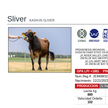
Sliver
KASH-IN SLIVER
PROGENESIS MICHIGAN
KASH-IN CHIEF 67331 VG-
JX RIVER VALLEY CHIEF
ZIM BLUE BAY WESTPOR
JX CAL-MART WEST
JX ZIM BLUE BAY G
GPA LPI +1881 PR
Num.Reg #: JE840M32
Nacimiento: 12/21/202
PRODUCCION
G Re
Leche kg
889
Velocidad Ordeño
102