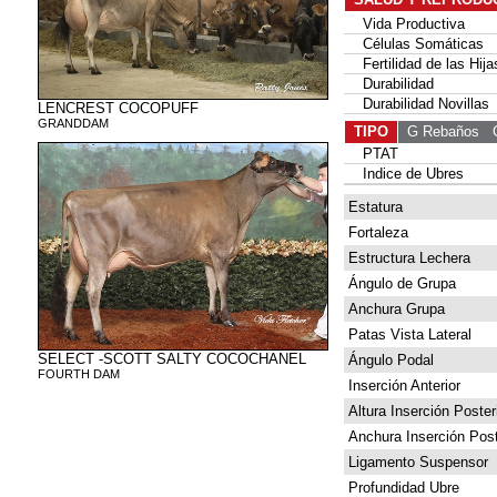
Vida Productiva
Células Somáticas
Fertilidad de las Hija
Durabilidad
Durabilidad Novillas
LENCREST COCOPUFF
GRANDDAM
TIPO
G Rebaños
G 
PTAT
Indice de Ubres
Estatura
Fortaleza
Estructura Lechera
Ángulo de Grupa
Anchura Grupa
Patas Vista Lateral
SELECT -SCOTT SALTY COCOCHANEL
Ángulo Podal
FOURTH DAM
Inserción Anterior
Altura Inserción Poster
Anchura Inserción Post
Ligamento Suspensor
Profundidad Ubre