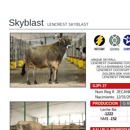
Skyblast
LENCREST SKYBLAST
UNIQUE SKYFALL
LENCREST CHANNING COC
REYLA BARNABAS CH
LENCREST COCOPUFF E
GOLDEN GDK VIVA
LENCREST PREMIER
GJPI 27
Num.Reg #: JECANM
Nacimiento: 12/31/2
PRODUCCION
G Re
Leche lbs
-1222
NM$
-152
SALUD Y REPRODU