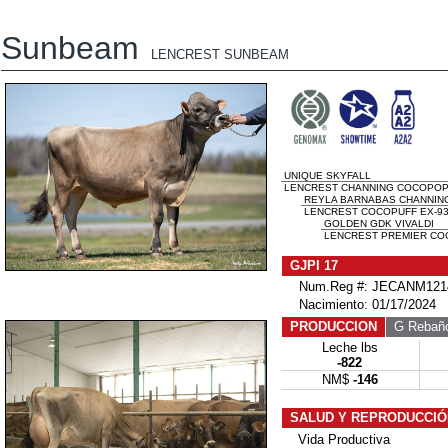
Sunbeam
LENCREST SUNBEAM
UNIQUE SKYFALL
LENCREST CHANNING COCOPOP 
REYLA BARNABAS CHANNIN
LENCREST COCOPUFF EX-93-
GOLDEN GDK VIVALDI
LENCREST PREMIER COCO
GJPI 17
Num.Reg #: JECANM1214
Nacimiento: 01/17/2024
PRODUCCION
G Rebañ
Leche lbs
-822
NM$
-146
SALUD Y REPRODUCCIÓ
Vida Productiva