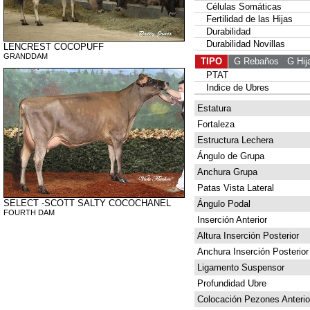
Células Somáticas
Fertilidad de las Hijas
Durabilidad
Durabilidad Novillas
LENCREST COCOPUFF
GRANDDAM
TIPO
G Rebaños
G Hij
PTAT
Indice de Ubres
Estatura
Fortaleza
Estructura Lechera
Ángulo de Grupa
Anchura Grupa
Patas Vista Lateral
SELECT -SCOTT SALTY COCOCHANEL
Ángulo Podal
FOURTH DAM
Inserción Anterior
Altura Inserción Posterior
Anchura Inserción Posterior
Ligamento Suspensor
Profundidad Ubre
Colocación Pezones Anterio