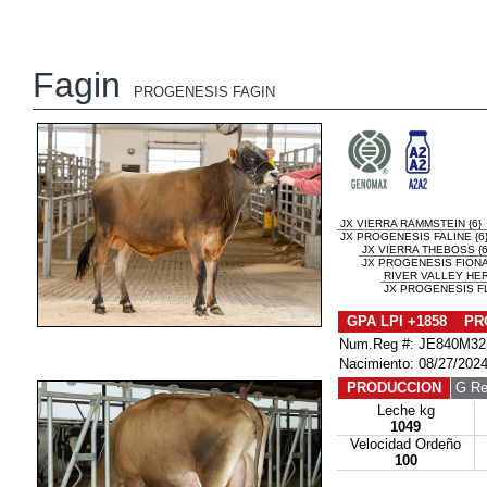
Fagin
PROGENESIS FAGIN
JX VIERRA RAMMSTEIN {6}
JX PROGENESIS FALINE {6
JX VIERRA THEBOSS {6
JX PROGENESIS FIONA 
RIVER VALLEY HER
JX PROGENESIS FL
GPA LPI +1858 PR
Num.Reg #: JE840M32
Nacimiento: 08/27/202
PRODUCCION
G Re
Leche kg
1049
Velocidad Ordeño
100