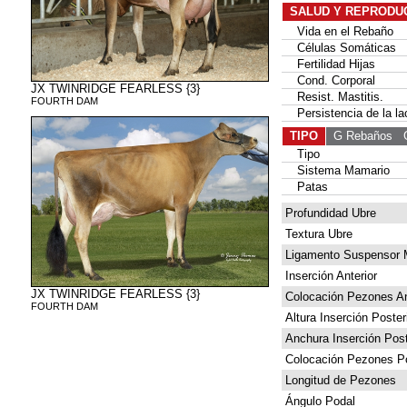
SALUD Y REPRODU
Vida en el Rebaño
Células Somáticas
Fertilidad Hijas
Cond. Corporal
JX TWINRIDGE FEARLESS {3}
Resist. Mastitis.
FOURTH DAM
Persistencia de la la
TIPO
G Rebaños
G 
Tipo
Sistema Mamario
Patas
Profundidad Ubre
Textura Ubre
Ligamento Suspensor 
Inserción Anterior
JX TWINRIDGE FEARLESS {3}
Colocación Pezones An
FOURTH DAM
Altura Inserción Poster
Anchura Inserción Post
Colocación Pezones Po
Longitud de Pezones
Ángulo Podal