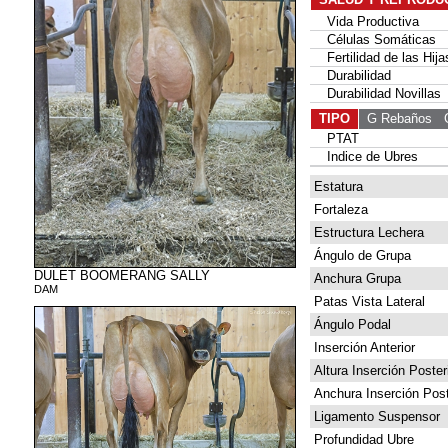
Vida Productiva
Células Somáticas
Fertilidad de las Hija
Durabilidad
Durabilidad Novillas
TIPO
G Rebaños
G 
PTAT
Indice de Ubres
Estatura
Fortaleza
Estructura Lechera
Ángulo de Grupa
DULET BOOMERANG SALLY
Anchura Grupa
DAM
Patas Vista Lateral
Ángulo Podal
Inserción Anterior
Altura Inserción Poster
Anchura Inserción Post
Ligamento Suspensor
Profundidad Ubre