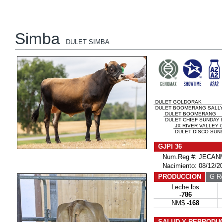
Simba
DULET SIMBA
DULET GOLDORAK
DULET BOOMERANG SALLY
DULET BOOMERANG
DULET CHIEF SUNDAY 
JX RIVER VALLEY C
DULET DISCO SUNS
GJPI 36
Num.Reg #: JECANM
Nacimiento: 08/12/2
PRODUCCION
G Re
Leche lbs
-786
NM$
-168
SALUD Y REPRODU