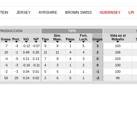
TEIN
JERSEY
AYRSHIRE
BROWN SWISS
GUERNSEY
LPI
PRODUCCION
TIPO
Sist.
Fort.
Vida en el
Grasa
Prot.
%G
%P
Tipo
Mam.
Patas
Lech.
Grupa
Rebaño
-7
-4
-0.12
-0.07
9
8
1
5
3
103
10
-1
0.49
0.26
11
11
4
4
2
106
-4
-5
0.21
0.13
7
8
4
3
0
103
-5
-3
-0.16
-0.11
4
3
1
2
0
100
-2
-3
0.04
0.01
5
5
1
1
-1
100
50
25
0.24
0.02
2
6
5
1
-2
99