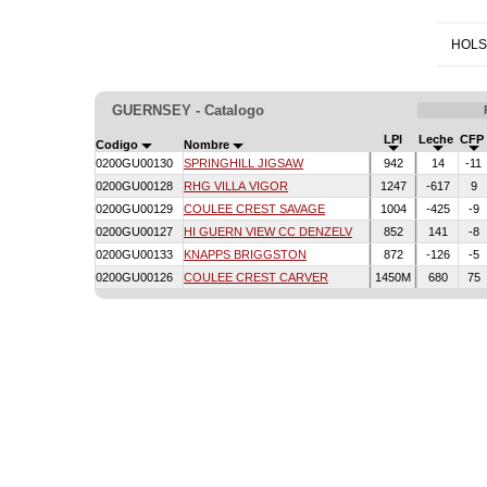
HOLS
GUERNSEY - Catalogo
LPI
Leche
CFP
Codigo
Nombre
0200GU00130
SPRINGHILL JIGSAW
942
14
-11
0200GU00128
RHG VILLA VIGOR
1247
-617
9
0200GU00129
COULEE CREST SAVAGE
1004
-425
-9
0200GU00127
HI GUERN VIEW CC DENZELV
852
141
-8
0200GU00133
KNAPPS BRIGGSTON
872
-126
-5
0200GU00126
COULEE CREST CARVER
1450M
680
75