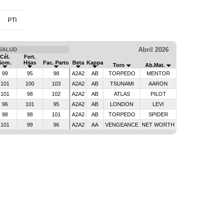
PTI
Abril 2026
SALUD
Cél.
Fert.
Som.
Hijas
Fac. Parto
Beta
Kappa
Toro
Ab.Mat.
99
95
98
A2A2
AB
TORPEDO
MENTOR
101
100
103
A2A2
AB
TSUNAMI
AARON
101
98
102
A2A2
AB
ATLAS
PILOT
96
101
95
A2A2
AB
LONDON
LEVI
98
98
101
A2A2
AB
TORPEDO
SPIDER
101
99
96
A2A2
AA
VENGEANCE
NET WORTH